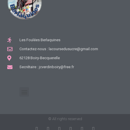
Les Foulées Berlaquines
Contactez-nous : lacoursedusucre@gmail.com
62128 Boiry-Becquerelle
Secrétaire : jcverdinboiry@free.fr
Nos Courses
© All rights reserved