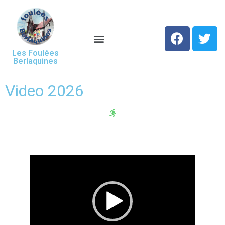
Les Foulées
Berlaquines
Video 2026
Lecteur
vidéo